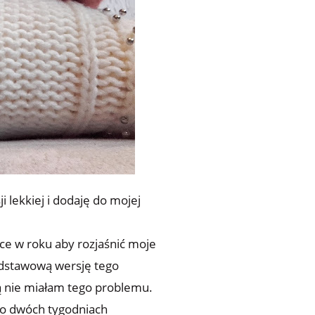
lekkiej i dodaję do mojej
e w roku aby rozjaśnić moje
dstawową wersję tego
łą nie miałam tego problemu.
po dwóch tygodniach