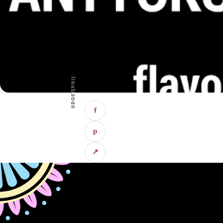
UDOSTĘPNIJ
f
p
↗