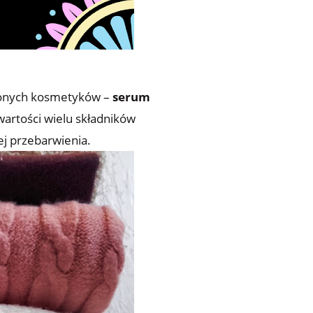
bionych kosmetyków –
serum
awartości wielu składników
iej przebarwienia.