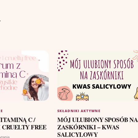
y
NE
SKŁADNIKI AKTYWNE
ITAMINĄ C /
MÓJ ULUBIONY SPOSÓB NA
 CRUELTY FREE
ZASKÓRNIKI – KWAS
SALICYLOWY
ytania