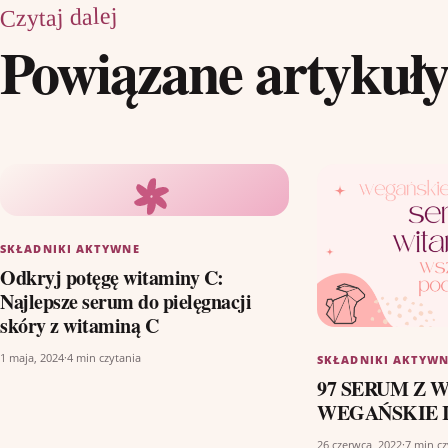
Czytaj dalej
Powiązane artykuł
SKŁADNIKI AKTYWNE
Odkryj potęgę witaminy C:
Najlepsze serum do pielęgnacji
skóry z witaminą C
1 maja, 2024
·
4 min czytania
SKŁADNIKI AKTYW
97 SERUM Z W
WEGAŃSKIE I
26 czerwca, 2022
·
7 min cz