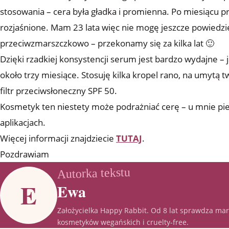
stosowania – cera była gładka i promienna. Po miesiącu p
rozjaśnione. Mam 23 lata więc nie mogę jeszcze powiedzie
przeciwzmarszczkowo – przekonamy się za kilka lat 🙂
Dzięki rzadkiej konsystencji serum jest bardzo wydajne – 
około trzy miesiące. Stosuję kilka kropel rano, na umytą
filtr przeciwsłoneczny SPF 50.
Kosmetyk ten niestety może podrażniać cerę – u mnie pie
aplikacjach.
Więcej informacji znajdziecie
TUTAJ
.
Pozdrawiam
Autorka tekstu
E
Ewa
Założycielka Happy Rabbit. Od 8 lat sprawdza mark
kosmetyków wegańskich i cruelty-free.