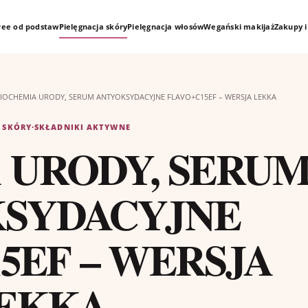
free od podstaw
Pielęgnacja skóry
Pielęgnacja włosów
Wegański makijaż
Zakupy i
IOCHEMIA URODY, SERUM ANTYOKSYDACYJNE FLAVO+C15EF – WERSJA LEKKA
 SKÓRY
·
SKŁADNIKI AKTYWNE
 URODY, SERU
SYDACYJNE
5EF – WERSJA
EKKA