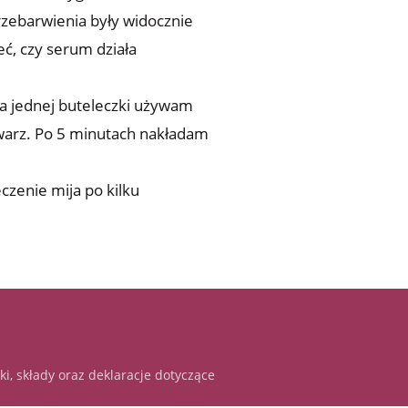
rzebarwienia były widocznie
ć, czy serum działa
ja jednej buteleczki używam
 twarz. Po 5 minutach nakładam
czenie mija po kilku
i, składy oraz deklaracje dotyczące