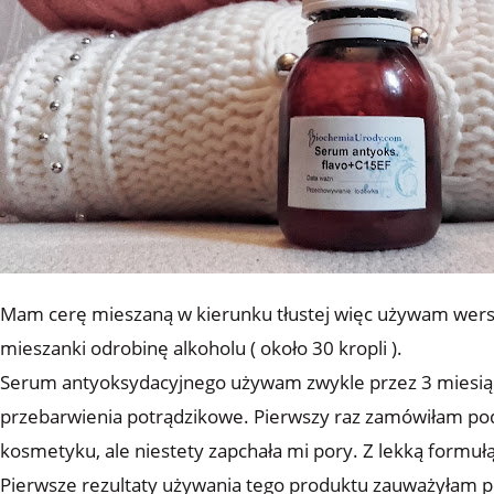
Mam cerę mieszaną w kierunku tłustej więc używam wersji 
mieszanki odrobinę alkoholu ( około 30 kropli ).
Serum antyoksydacyjnego używam zwykle przez 3 miesiąc
przebarwienia potrądzikowe. Pierwszy raz zamówiłam po
kosmetyku, ale niestety zapchała mi pory. Z lekką formu
Pierwsze rezultaty używania tego produktu zauważyłam 