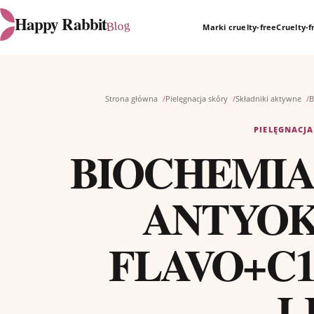
Happy Rabbit
Blog
Marki cruelty-free
Cruelty-
Strona główna
Pielęgnacja skóry
Składniki aktywne
B
PIELĘGNACJA
BIOCHEMIA
ANTYOK
FLAVO+C1
L