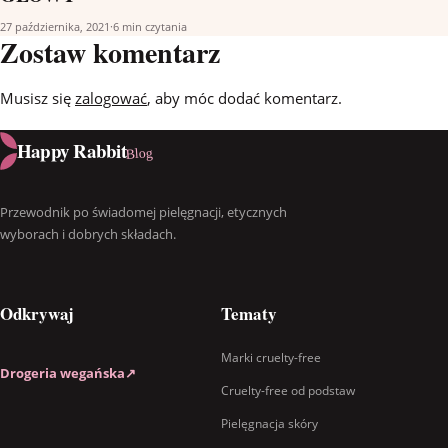
27 października, 2021
·
6 min czytania
Zostaw komentarz
Musisz się
zalogować
, aby móc dodać komentarz.
Happy Rabbit
Blog
Przewodnik po świadomej pielęgnacji, etycznych
wyborach i dobrych składach.
Odkrywaj
Tematy
Marki cruelty-free
Drogeria wegańska
↗
Cruelty-free od podstaw
Pielęgnacja skóry