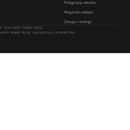
Pielęgnacja włosów
Wegański makijaż
Zakupy i rankingi
© 2026 HAPPY RABBIT BLOG
HAPPY RABBIT BLOG. NIEZALEŻNIE I KONKRETNIE