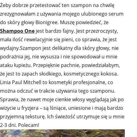
Żeby dobrze przetestować ten szampon na chwilę
zrezygnowałam z używania mojego ulubionego serum
do skóry głowy Bionigree. Muszę powiedzieć, że
Shampoo One
jest bardzo fajny. Jest przezroczysty,
mała ilość rewelacyjnie się pieni, co sprawia, że jest
wydajny.Szampon jest delikatny dla skóry głowy, nie
podrażnia jej, nie wysusza i nie spowodował u mnie
ataku łupieżu. Przepięknie pachnie, powiedziałabym,
że jest to zapach słodkiego, kosmetycznego kokosa.
Linia Paul Mitchell to kosmetyki profesjonalne, co
można odczuć w trakcie używania tego szamponu.
Sprawia, że nawet moje cienkie włosy wyglądają jak po
wizycie u fryzjera – są lśniące, uniesione i mają bardzo
przyjemną teksturę. Ich świeżość utrzymuje się u mnie
2-3 dni. Polecam!