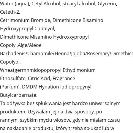
Water (aqua), Cetyl Alcohol, stearyl alcohol, Glycerin,
Ceteth-2,
Cetrimonium Bromide, Dimethicone Bisamino
Hydroxypropyl Copolyol,
Dimethicone Misamino Hydroxxypropyl
Copolyl,Alge/Aleoe
Barbadenis/Chamomile/Henna/Jojoba/Rosemary/Dimethic
Copolyol,
Wheatgermnmidopopropyl Ethydimonium
Ethosulfate, Citric Acid, Fragrance
(Parfum), DMDM Hynation Iodiopropynyl
Butylcarbarnate.
Ta odżywka bez spłukiwania jest bardzo uniwersalnym
produktem. Używałam jej na dwa sposoby: po
rannym, szybkim myciu włosów, gdy nie miałam czasu
na nakładanie produktu, który trzeba spłukać lub w