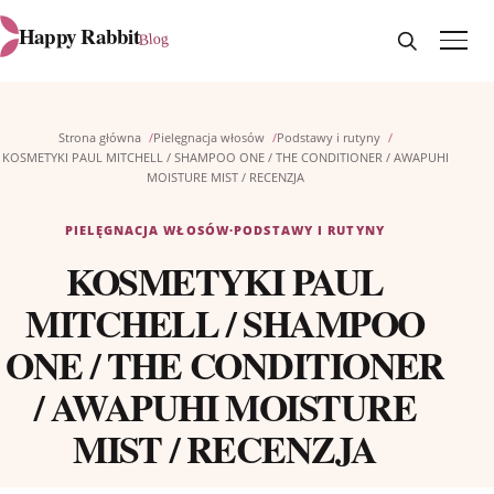
Otwórz wyszu
Otwórz
Happy Rabbit
Blog
Strona główna
Pielęgnacja włosów
Podstawy i rutyny
KOSMETYKI PAUL MITCHELL / SHAMPOO ONE / THE CONDITIONER / AWAPUHI
MOISTURE MIST / RECENZJA
PIELĘGNACJA WŁOSÓW
·
PODSTAWY I RUTYNY
KOSMETYKI PAUL
MITCHELL / SHAMPOO
ONE / THE CONDITIONER
/ AWAPUHI MOISTURE
MIST / RECENZJA