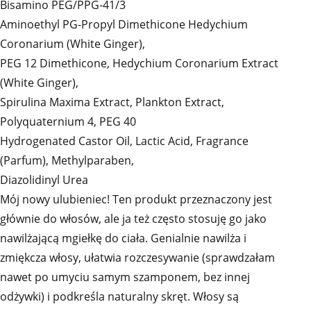
Bisamino PEG/PPG-41/3
Aminoethyl PG-Propyl Dimethicone Hedychium
Coronarium (White Ginger),
PEG 12 Dimethicone, Hedychium Coronarium Extract
(White Ginger),
Spirulina Maxima Extract, Plankton Extract,
Polyquaternium 4, PEG 40
Hydrogenated Castor Oil, Lactic Acid, Fragrance
(Parfum), Methylparaben,
Diazolidinyl Urea
Mój nowy ulubieniec! Ten produkt przeznaczony jest
głównie do włosów, ale ja też często stosuję go jako
nawilżającą mgiełkę do ciała. Genialnie nawilża i
zmiękcza włosy, ułatwia rozczesywanie (sprawdzałam
nawet po umyciu samym szamponem, bez innej
odżywki) i podkreśla naturalny skręt. Włosy są