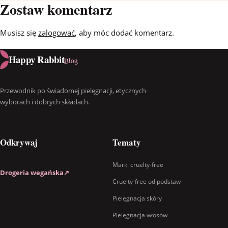
Zostaw komentarz
Musisz się
zalogować
, aby móc dodać komentarz.
Happy Rabbit
Blog
Przewodnik po świadomej pielęgnacji, etycznych
wyborach i dobrych składach.
Odkrywaj
Tematy
Marki cruelty-free
Drogeria wegańska
↗
Cruelty-free od podstaw
Pielęgnacja skóry
Pielęgnacja włosów