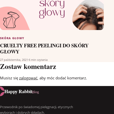
SKÓRA GŁOWY
CRUELTY FREE PEELINGI DO SKÓRY
GŁOWY
27 października, 2021
·
6 min czytania
Zostaw komentarz
Musisz się
zalogować
, aby móc dodać komentarz.
Happy Rabbit
Blog
Przewodnik po świadomej pielęgnacji, etycznych
wyborach i dobrych składach.