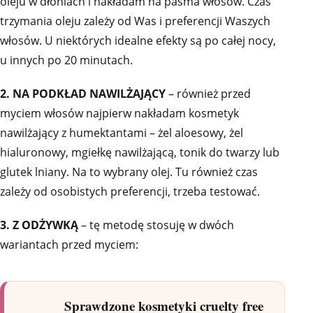
oleju w dłoniach i nakładam na pasma włosów. Czas
trzymania oleju zależy od Was i preferencji Waszych
włosów. U niektórych idealne efekty są po całej nocy,
u innych po 20 minutach.
2. NA PODKŁAD NAWILŻAJĄCY
– również przed
myciem włosów najpierw nakładam kosmetyk
nawilżający z humektantami – żel aloesowy, żel
hialuronowy, mgiełkę nawilżającą, tonik do twarzy lub
glutek lniany. Na to wybrany olej. Tu również czas
zależy od osobistych preferencji, trzeba testować.
3. Z ODŻYWKĄ
– tę metodę stosuję w dwóch
wariantach przed myciem:
Sprawdzone kosmetyki cruelty free