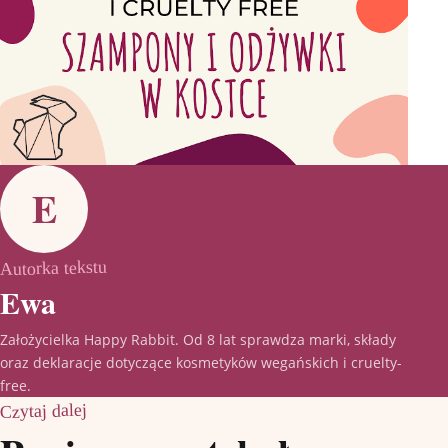
E
Autorka tekstu
Ewa
Założycielka Happy Rabbit. Od 8 lat sprawdza marki, składy
oraz deklaracje dotyczące kosmetyków wegańskich i cruelty-
free.
Czytaj dalej