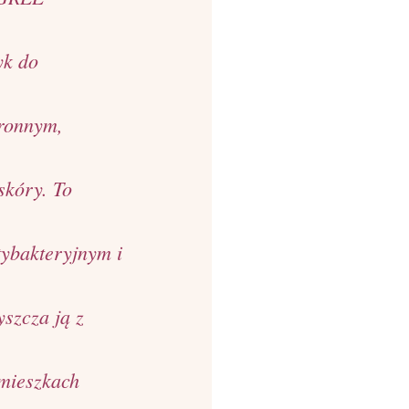
yk do
hronnym,
skóry. To
tybakteryjnym i
szcza ją z
 mieszkach