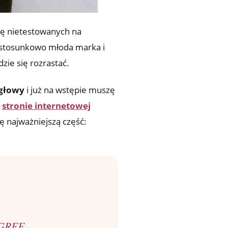
ię nietestowanych na
 stosunkowo młoda marka i
zie się rozrastać.
 głowy
i już na wstępie muszę
a
stronie internetowej
zę najważniejszą część:
IGREE