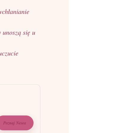
wchłanianie
y unoszą się u
uczucie
Poznaj Nesea