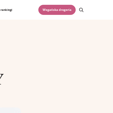
Otwórz wyszukiwar
Wegańska drogeria
 rankingi
Y