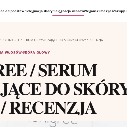
free od podstaw
Pielęgnacja skóry
Pielęgnacja włosów
Wegański makijaż
Zakupy i
y
BIONIGREE / SERUM OCZYSZCZAJĄCE DO SKÓRY GŁOWY / RECENZJA
CJA WŁOSÓW
·
SKÓRA GŁOWY
REE / SERUM
JĄCE DO SKÓR
/ RECENZJA