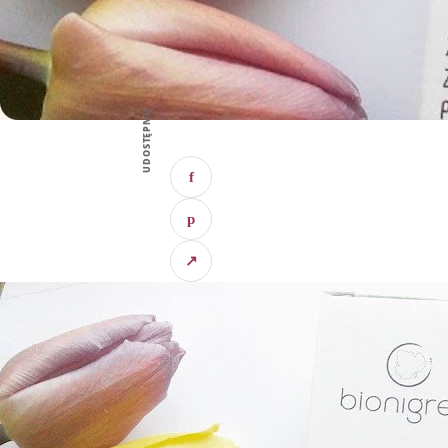
UDOSTĘPNIJ
f
p
↗