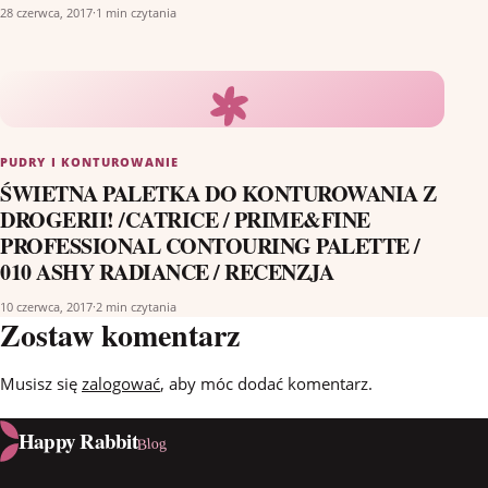
28 czerwca, 2017
·
1 min czytania
PUDRY I KONTUROWANIE
ŚWIETNA PALETKA DO KONTUROWANIA Z
DROGERII! /CATRICE / PRIME&FINE
PROFESSIONAL CONTOURING PALETTE /
010 ASHY RADIANCE / RECENZJA
10 czerwca, 2017
·
2 min czytania
Zostaw komentarz
Musisz się
zalogować
, aby móc dodać komentarz.
Happy Rabbit
Blog