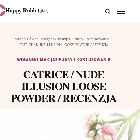
Otwórz wyszukiw
Otwórz me
Happy Rabbit
Blog
Strona główna
Wegański makijaż
Pudry i konturowanie
CATRICE / NUDE ILLUSION LOOSE POWDER / RECENZJA
WEGAŃSKI MAKIJAŻ
·
PUDRY I KONTUROWANIE
CATRICE / NUDE
ILLUSION LOOSE
POWDER / RECENZJA