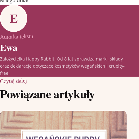
Miłego dnia!
E
Autorka tekstu
Ewa
Założycielka Happy Rabbit. Od 8 lat sprawdza marki, składy
oraz deklaracje dotyczące kosmetyków wegańskich i cruelty-
free.
Czytaj dalej
Powiązane artykuły