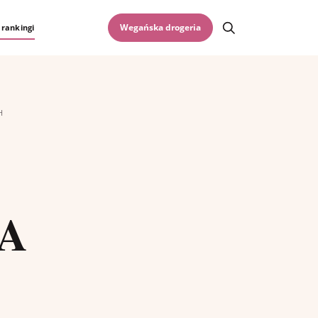
Otwórz wyszukiwar
Wegańska drogeria
 rankingi
H
JA