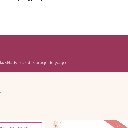
i, składy oraz deklaracje dotyczące
y