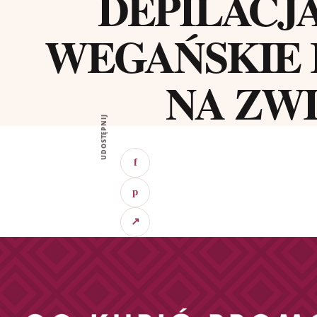
DEPILACJ
WEGAŃSKIE 
NA ZW
UDOSTĘPNIJ
f
p
↗