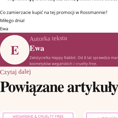
Co zamierzacie kupić na tej promocji w Rossmannie?
Miłego dnia!
Ewa
Autorka tekstu
E
Ewa
Założycielka Happy Rabbit. Od 8 lat sprawdza mark
kosmetyków wegańskich i cruelty-free.
Czytaj dalej
Powiązane artykuł