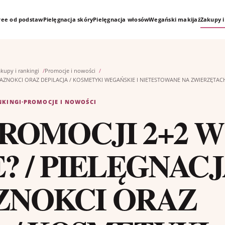
free od podstaw
Pielęgnacja skóry
Pielęgnacja włosów
Wegański makijaż
Zakupy i
kupy i rankingi
Promocje i nowości
PAZNOKCI ORAZ DEPILACJA / KOSMETYKI WEGAŃSKIE I NIETESTOWANE NA ZWIERZĘTAC
NKINGI
·
PROMOCJE I NOWOŚCI
PROMOCJI 2+2 W
? / PIELĘGNAC
AZNOKCI ORAZ