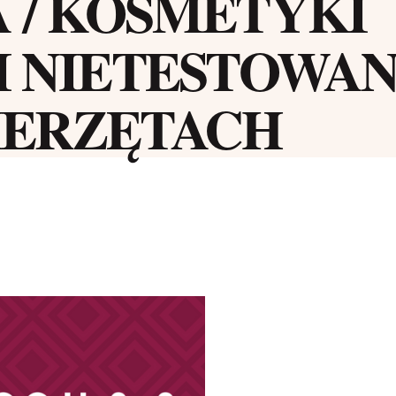
A / KOSMETYKI
I NIETESTOWA
IERZĘTACH